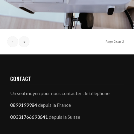
Page 2 sur 2
1
2
CONTACT
Un seul moyen pour nous contacter : le téléphone
0899199984
depuis la France
00331766693641
depuis la Suisse