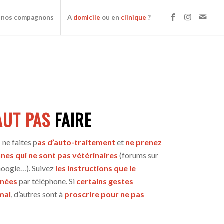
 nos compagnons
A
domicile
ou en
clinique
?
FAUT
PAS
FAIRE
,
ne faites p
as d’auto-traitement
et
ne prenez
nes qui ne sont pas vétérinaires
(forums sur
Google…). Suivez
les instructions que le
nnées
par téléphone. Si
certains gestes
mal
, d’autres sont à
proscrire pour ne pas