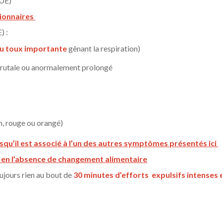
UE)
sionnaires
 :
u toux importante
gênant la respiration)
brutale ou anormalement prolongé
n, rouge ou orangé)
rsqu’il est associé à l’un des autres symptômes présentés ici
H en l’absence de changement alimentaire
toujours rien au bout de
30 minutes d’efforts expulsifs intenses 