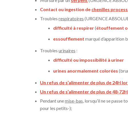
Morsure par un
serpent
(URGENCE ABSOL
Contact ou ingestion de
chenilles proces
Troubles
respiratoires
(URGENCE ABSOLUE)
difficulté à respirer
(
étouffement o
essoufflement
marqué d’apparition 
Troubles
urinaires
:
difficulté ou impossibilité à uriner
urines anormalement colorées
(bru
Un refus de s’alimenter de plus de 24H lo
Un refus de s’alimenter de plus de 48-72
Pendant une
mise-bas
, lorsqu’il ne se passe 
pour les petits-);