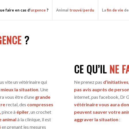
ue faire en cas d’
urgence
?
Animal
trouvé
/
perdu
La
fin de vie
de
GENCE
?
CE QU’IL
NE 
us vite un vétérinaire qui
Ne prenez pas
d’initiatives
 mieux la situation
. Une
pas avis auprès de person
rra vous être d’une
grande
internet, pas facebook, Dr 
re
rectal, des
compresses
vétérinaire vous aura do
,
pince à
épiler
, un crochet
peuvent sauver votre ani
e animal
à la clinique, il est
aggraver la situation
:
é
en prenant les mesures