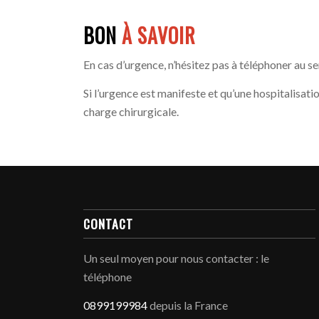
BON
À SAVOIR
En cas d’urgence, n’hésitez pas à téléphoner au 
Si l’urgence est manifeste et qu’une hospitalisati
charge chirurgicale.
CONTACT
Un seul moyen pour nous contacter : le
téléphone
0899199984
depuis la France