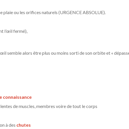
e plaie ou les orifices naturels (URGENCE ABSOLUE).
t l’œil fermé),
’ œil semble alors être plus ou moins sorti de son orbite et « dépass
de connaissance
olentes de muscles, membres voire de tout le corps
non à des
chutes