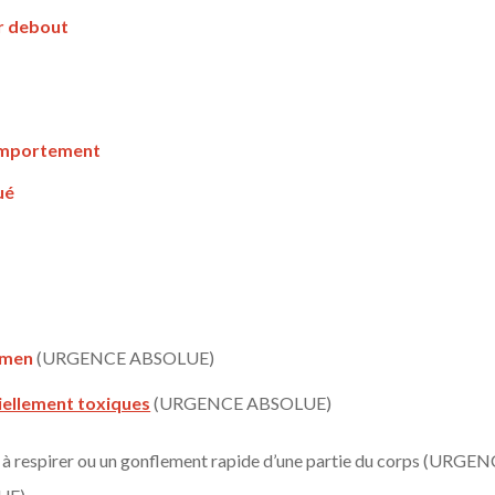
ir debout
comportement
ué
domen
(URGENCE ABSOLUE)
iellement toxiques
(URGENCE ABSOLUE)
tés à respirer ou un gonflement rapide d’une partie du corps (UR