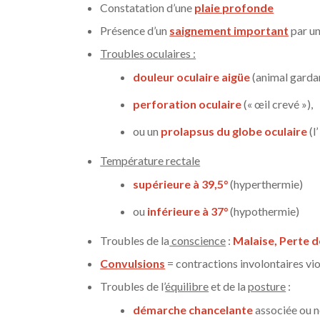
Constatation d’une
plaie profonde
Présence d’un
saignement important
par un
Troubles oculaires :
douleur oculaire aigüe
(animal gardan
perforation oculaire
(« œil crevé »),
ou un
prolapsus du globe oculaire
(l
Température rectale
supérieure à 39,5°
(hyperthermie)
ou
inférieure à 37°
(hypothermie)
Troubles de la
conscience
:
Malaise, Perte 
Convulsions
= contractions involontaires vi
Troubles de l’
équilibre
et de la
posture
:
démarche chancelante
associée ou 