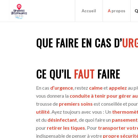
Accueil
A
propos
Q
QUE FAIRE EN CAS D’
UR
CE QU’IL
FAUT
FAIRE
En cas
d’urgence
, restez
calme
et
appelez
au pl
vous donnera la
conduite à tenir pour gérer au
trousse de
premiers soins
est conseillée et pou
utilité
. Ayez toujours avec vous : Un
thermomèt
et du
désinfectant
, de quoi faire un
pansement
pour
retirer les tiques
. Pour
transporter votr
indispensable de penser à votre
propre sécurit