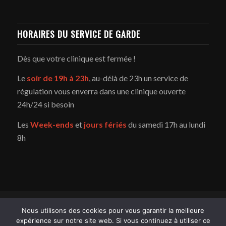
HORAIRES DU SERVICE DE GARDE
Dès que votre clinique est fermée !
Le
soir de 19h à 23h
, au-délà de 23h un service de
régulation vous enverra dans une clinique ouverte
24h/24 si besoin
Les
Week-ends
et
jours fériés
du samedi 17h au lundi
8h
Copyright - Service d'urgence vétérinaire du Pays de Gex -
Enfold
Nous utilisons des cookies pour vous garantir la meilleure
WordPress Theme by Kriesi
expérience sur notre site web. Si vous continuez à utiliser ce