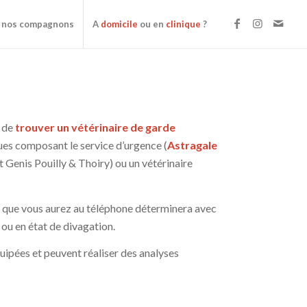
 nos compagnons
A
domicile
ou en
clinique
?
e de
trouver un vétérinaire de garde
ues composant le service d’urgence (
Astragale
t Genis Pouilly & Thoiry) ou un vétérinaire
re que vous aurez au téléphone déterminera avec
 ou en état de divagation.
quipées et peuvent réaliser des analyses