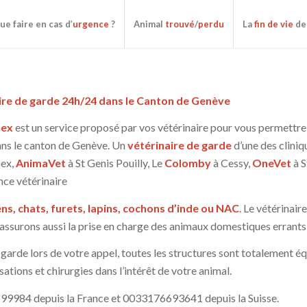
ue faire en cas d’
urgence
?
Animal
trouvé
/
perdu
La
fin de vie
de
ire de garde 24h/24 dans le Canton de Genève
Gex
est un service proposé par vos vétérinaire pour vous permettr
dans le canton de Genève. Un
vétérinaire de garde
d’une des cliniq
Gex,
AnimaVet
à St Genis Pouilly, Le
Colomby
à Cessy,
OneVet
à S
nce vétérinaire
s, chats, furets, lapins, cochons d’inde ou NAC
. Le vétérinai
us assurons aussi la prise en charge des animaux domestiques errants
e garde lors de votre appel, toutes les structures sont totalement é
ations et chirurgies dans l’intérêt de votre animal.
199984 depuis la France et 0033176693641 depuis la Suisse.