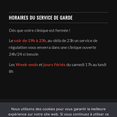
HORAIRES DU SERVICE DE GARDE
Dès que votre clinique est fermée !
Le
soir de 19h à 23h
, au-délà de 23h un service de
régulation vous enverra dans une clinique ouverte
24h/24 si besoin
Les
Week-ends
et
jours fériés
du samedi 17h au lundi
8h
Copyright - Service d'urgence vétérinaire du Pays de Gex -
Enfold
Nous utilisons des cookies pour vous garantir la meilleure
WordPress Theme by Kriesi
expérience sur notre site web. Si vous continuez à utiliser ce