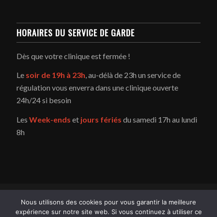
HORAIRES DU SERVICE DE GARDE
Dès que votre clinique est fermée !
Le
soir de 19h à 23h
, au-délà de 23h un service de
régulation vous enverra dans une clinique ouverte
24h/24 si besoin
Les
Week-ends
et
jours fériés
du samedi 17h au lundi
8h
Copyright - Service d'urgence vétérinaire du Pays de Gex -
Enfold
Nous utilisons des cookies pour vous garantir la meilleure
WordPress Theme by Kriesi
expérience sur notre site web. Si vous continuez à utiliser ce