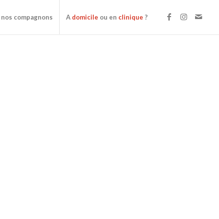
 nos compagnons
A
domicile
ou en
clinique
?