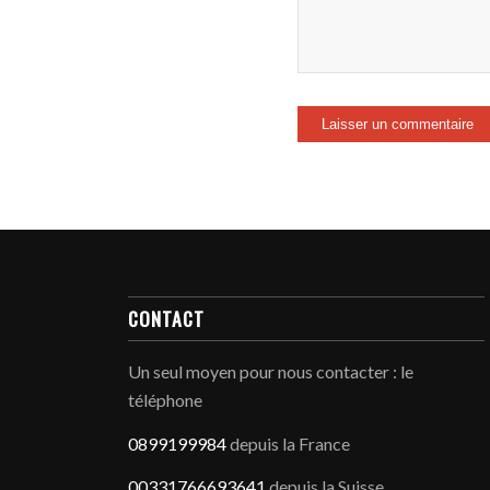
CONTACT
Un seul moyen pour nous contacter : le
téléphone
0899199984
depuis la France
00331766693641
depuis la Suisse