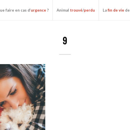
ue faire en cas d’
urgence
?
Animal
trouvé
/
perdu
La
fin de vie
de
9